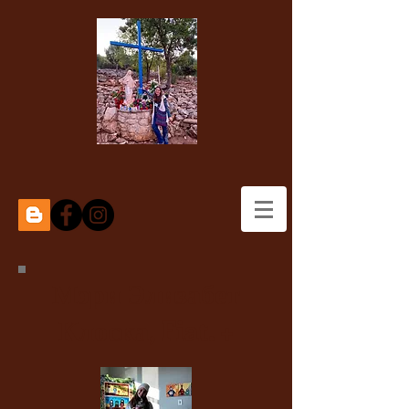
Мэри Элизабет
Клоска, Fiat. +