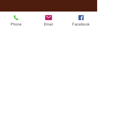
"Lord, I Need You."
Phone
Email
Facebook